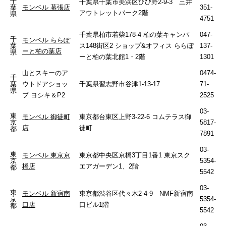
千
千葉県千葉市美浜区ひび野2-9-3 三井
葉
モンベル 幕張店
351-
アウトレットパーク2階
県
4751
千葉県柏市若柴178-4 柏の葉キャンパ
047-
千
モンベル ららぽ
葉
ス148街区2 ショップ&オフィス ららぽ
137-
ーと柏の葉店
県
ーと柏の葉北館1・2階
1301
山とスキーのア
0474-
千
葉
ウトドアショッ
千葉県習志野市谷津1-13-17
71-
県
プ ヨシキ＆P2
2525
03-
東
モンベル 御徒町
東京都台東区上野3-22-6 コムテラス御
京
5817-
店
徒町
都
7891
03-
東
モンベル 東京京
東京都中央区京橋3丁目1番1 東京スク
京
5354-
橋店
エアガーデン1、2階
都
5542
03-
東
モンベル 新宿南
東京都渋谷区代々木2-4-9 NMF新宿南
京
5354-
口店
口ビル1階
都
5542