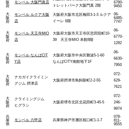
阪
モンベル 大阪門真店
6780-
トレットパーク大阪門真 2階
府
9450
大
06-
モンベル ルクア大阪
大阪府大阪市北区梅田3-1-3 ルクア
阪
6485-
店
イーレ 6階
府
7747
06-
大
モンベル 天王寺MIO
大阪府大阪市天王寺区悲田院町10-
阪
6770-
店
39 天王寺MIO 本館8階
府
1282
06-
大
モンベル なんばCIT
大阪府大阪市中央区難波5-1-60
阪
6630-
Y店
なんばCITY南館地下1F
府
7950
072-
大
ナカガイクライミン
阪
大阪府摂津市鳥飼新町2-2-55
629-
グジム 摂津店
府
7621
072-
大
クライミングジム
阪
大阪府堺市北区北花田町3-45-5
246-
ヒグラシ
府
9974
兵
078-
モンベル 六甲店
兵庫県神戸市灘区桜口町1-1-7
庫
811-
県
9555