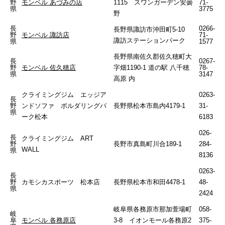
野
モンベル あづみの店
1115 スワンガーデン安曇
71-
県
3775
野
長
0266-
長野県諏訪市沖田町5-10
野
モンベル 諏訪店
71-
諏訪ステーションパーク
県
1577
長野県南佐久郡佐久穂町大
長
0267-
野
モンベル 佐久穂店
字畑1190-1 道の駅 八千穂
78-
県
3147
高原 内
クライミングジム エッジア
0263-
長
野
ンドソファ ボルダリングパ
長野県松本市島内4179-1
31-
県
ーク松本
6183
026-
長
クライミングジム ART
野
長野市真島町川合189-1
284-
WALL
県
8136
0263-
長
野
カモシカスポーツ 松本店
長野県松本市和田4478-1
48-
県
2424
岐阜県各務原市那加萱場町
058-
岐
阜
モンベル 各務原店
3-8 イオンモール各務原2
375-