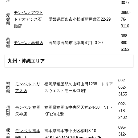
3077
モンベル アウト
0898-
愛
媛
ドアオアシス石
愛媛県西条市小松町新屋敷乙22-29
76-
県
鎚店
3116
088-
高
知
モンベル 高知店
高知県高知市北本町4丁目3-20
880-
県
5152
九州・沖縄エリア
092-
福
モンベル トリ
福岡県糟屋郡久山町山田1238 トリア
岡
652-
アス店
スウエストモールCD棟
県
3155
092-
福
モンベル 福岡
福岡県福岡市中央区天神2-4-38 NTT-
岡
718-
天神店
KFビル1階
県
2402
096-
熊
モンベル 熊本
熊本県熊本市中央区桜町3-10
本
312-
桜町店
SAKURA MACHI Kumamoto 2F