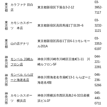
03-
東
カラファテ 目白
京
東京都新宿区下落合3-2-12
3952-
店
都
7117
03-
東
カモシカスポー
京
東京都新宿区高田馬場1丁目28−6
3232-
ツ 本店
都
1121
03-
東
東京都新宿区四谷1丁目6-1コモレモー
京
山の店デナリ
3353-
ル201A
都
6197
044-
神
モンベル 川崎ル
神奈川県川崎市川崎区日進町1-11 川
奈
221-
川
フロン店
崎ルフロン5F
県
2281
モンベル ららぽ
046-
神
神奈川県海老名市扇町13-1 ららぽーと
奈
ーと海老名店
236-
川
海老名4階
県
5266
045-
神
カモシカスポー
神奈川県横浜市西区高島2-6-32日産横
奈
440-
川
ツ 横浜店
浜ビル1F
県
0711