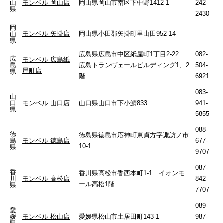
山
モンベル 岡山店
岡山県岡山市南区下中野1412-1
242-
県
2430
岡
モンベル 矢掛店
岡山県小田郡矢掛町里山田952-14
山
県
広島県広島市中区紙屋町1丁目2-22
082-
広
モンベル 広島紙
島
広島トランヴェールビルディング1、2
504-
屋町店
県
階
6921
083-
山
口
モンベル 山口店
山口県山口市下小鯖833
941-
県
5855
088-
徳
徳島県徳島市応神町東貞方字諏訪ノ市
島
モンベル 徳島店
677-
10-1
県
9707
087-
香
香川県高松市香西本町1-1 イオンモ
川
モンベル 高松店
842-
ール高松1階
県
7707
089-
愛
媛
モンベル 松山店
愛媛県松山市土居田町143-1
987-
県