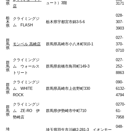
ュート）3階
県
3171
店
028-
栃
クライミングジ
木
栃木県宇都宮市錦3-5-6
307-
ム FLASH
県
3903
027-
群
馬
モンベル 高崎店
群馬県高崎市小八木町910-1
370-
県
0710
クライミングジ
027-
群
馬
ム ウォールス
群馬県前橋市鳥羽町149-3
252-
県
トリート
8863
クライミングジ
090-
群
馬
ム WHITE
群馬県高崎市上佐野町330
6132-
県
ROCK
4794
クライミングジ
0270-
群
馬
ム ZE-RO 伊
群馬県伊勢崎市中町710
61-
県
勢崎店
7958
048-
埼
埼玉県羽生市川崎2-281-3 イオンモー