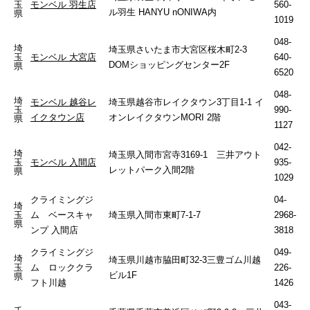
玉
モンベル 羽生店
560-
ル羽生 HANYU nONIWA内
県
1019
048-
埼
埼玉県さいたま市大宮区桜木町2-3
玉
モンベル 大宮店
640-
DOMショッピングセンター2F
県
6520
048-
埼
モンベル 越谷レ
埼玉県越谷市レイクタウン3丁目1-1 イ
玉
990-
イクタウン店
オンレイクタウンMORI 2階
県
1127
042-
埼
埼玉県入間市宮寺3169-1 三井アウト
玉
モンベル 入間店
935-
レットパーク入間2階
県
1029
クライミングジ
04-
埼
玉
ム ベースキャ
埼玉県入間市東町7-1-7
2968-
県
ンプ 入間店
3818
クライミングジ
049-
埼
埼玉県川越市脇田町32-3三豊ゴム川越
玉
ム ロッククラ
226-
ビル1F
県
フト川越
1426
043-