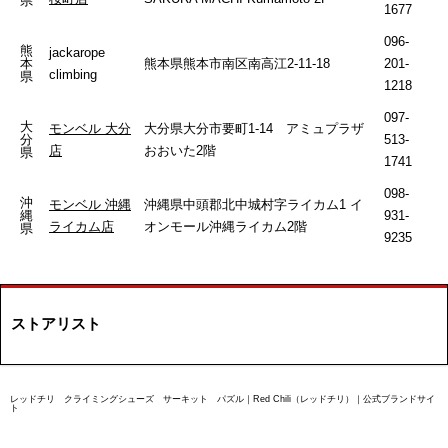
県
1677
096-
熊
jackarope
本
熊本県熊本市南区南高江2-11-18
201-
climbing
県
1218
097-
大
モンベル 大分
大分県大分市要町1-14 アミュプラザ
分
513-
店
おおいた2階
県
1741
098-
沖
モンベル 沖縄
沖縄県中頭郡北中城村字ライカム1 イ
縄
931-
ライカム店
オンモール沖縄ライカム2階
県
9235
ストアリスト
レッドチリ クライミングシューズ サーキット パズル｜Red Chili（レッドチリ）｜公式ブランドサイ
ト