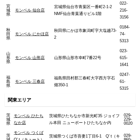
022-
宮
宮城県仙台市青葉区一番町2-1-2
城
モンベル 仙台店
216-
NMF仙台青葉通りビル1階
県
3156
0184-
秋
秋田県にかほ市象潟町字大塩越73-
田
モンベル にかほ店
74-
2
県
5313
023-
山
形
モンベル 山形店
山形県山形市幸町7番22号
615-
県
1641
0247-
福
福島県田村郡三春町大字西方字石
島
モンベル 三春店
61-
畑350-1
県
5315
関東エリア
茨
029-
モンベル ひたち
茨城県ひたちなか市新光町35 ジョイフ
城
229-
なか店
ル本田 ニューポートひたちなか内
県
0020
モンベル つくば
茨
029-
茨城県つくば市吾妻1丁目6-1 Q' t（キ
城
Q' t（キュート）
860-