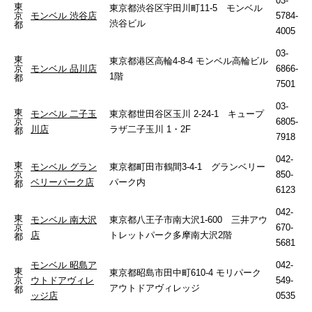
03-
東
東京都渋谷区宇田川町11-5 モンベル
京
モンベル 渋谷店
5784-
渋谷ビル
都
4005
03-
東
東京都港区高輪4-8-4 モンベル高輪ビル
京
モンベル 品川店
6866-
1階
都
7501
03-
東
モンベル 二子玉
東京都世田谷区玉川 2-24-1 キュープ
京
6805-
川店
ラザ二子玉川 1・2F
都
7918
042-
東
モンベル グラン
東京都町田市鶴間3-4-1 グランベリー
京
850-
ベリーパーク店
パーク内
都
6123
042-
東
モンベル 南大沢
東京都八王子市南大沢1-600 三井アウ
京
670-
店
トレットパーク多摩南大沢2階
都
5681
モンベル 昭島ア
042-
東
東京都昭島市田中町610-4 モリパーク
京
ウトドアヴィレ
549-
アウトドアヴィレッジ
都
ッジ店
0535