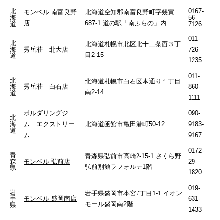
北
0167-
モンベル 南富良野
北海道空知郡南富良野町字幾寅
海
56-
店
687-1 道の駅「南ふらの」内
道
7126
011-
北
北海道札幌市北区北十二条西３丁
海
秀岳荘 北大店
726-
目2-15
道
1235
011-
北
北海道札幌市白石区本通り１丁目
海
秀岳荘 白石店
860-
南2-14
道
1111
ボルダリングジ
090-
北
海
ム エクストリー
北海道函館市亀田港町50-12
9183-
道
ム
9167
0172-
青
青森県弘前市高崎2-15-1 さくら野
森
モンベル 弘前店
29-
弘前別館ラフォルテ1階
県
1820
019-
岩
岩手県盛岡市本宮7丁目1-1 イオン
手
モンベル 盛岡南店
631-
モール盛岡南2階
県
1433