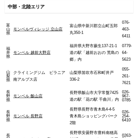
中部・北陸エリア
076-
富
富山県中新川郡立山町五郎
山
モンベルヴィレッジ 立山店
463-
丸350-1
県
6411
福井県大野市蕨生137-21-1
0779-
福
井
モンベル 越前大野店
道の駅「越前おおの 荒島の
64-
県
郷」内
5623
055-
山
クライミングジム ピラニア
山梨県笛吹市石和町井戸
梨
261-
南アルプス店
336-2
県
7621
長
026-
長野県飯山市大字常盤7425
野
モンベル 飯山店
967-
道の駅「花の駅 千曲川」内
県
0785
長野県長野市青木島4-4-5
長
026-
野
モンベル 長野店
青木島ショッピングパーク
254-
県
6410
2階
長野県安曇野市豊科南穂高
長
0263-