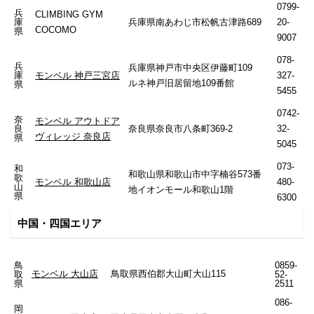
0799-
兵
CLIMBING GYM
庫
兵庫県南あわじ市松帆古津路689
20-
COCOMO
県
9007
078-
兵
兵庫県神戸市中央区伊藤町109
庫
モンベル 神戸三宮店
327-
ルネ神戸旧居留地109番館
県
5455
0742-
奈
モンベル アウトドア
良
奈良県奈良市八条町369-2
32-
ヴィレッジ 奈良店
県
5045
073-
和
和歌山県和歌山市中字楠谷573番
歌
モンベル 和歌山店
480-
山
地イオンモール和歌山1階
県
6300
中国・四国エリア
鳥
0859-
モンベル 大山店
鳥取県西伯郡大山町大山115
取
52-
県
2511
086-
岡