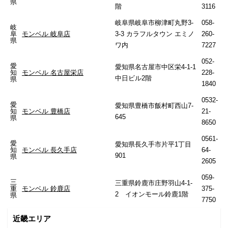
県
階
3116
岐阜県岐阜市柳津町丸野3-
058-
岐
阜
モンベル 岐阜店
3-3 カラフルタウン エミノ
260-
県
ワ内
7227
052-
愛
愛知県名古屋市中区栄4-1-1
知
モンベル 名古屋栄店
228-
中日ビル2階
県
1840
0532-
愛
愛知県豊橋市飯村町西山7-
知
モンベル 豊橋店
21-
645
県
8650
0561-
愛
愛知県長久手市片平1丁目
知
モンベル 長久手店
64-
901
県
2605
059-
三
三重県鈴鹿市庄野羽山4-1-
重
モンベル 鈴鹿店
375-
2 イオンモール鈴鹿1階
県
7750
近畿エリア