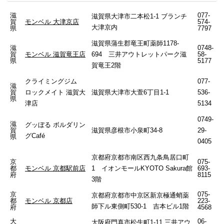
滋
077-
滋賀県大津市二本松1-1 ブランチ
賀
モンベル 大津京店
574-
大津京内
県
7797
滋賀県蒲生郡竜王町薬師1178-
滋
0748-
賀
モンベル 滋賀竜王店
694 三井アウトレットパーク滋
58-
県
5177
賀竜王2階
クライミングジム
077-
滋
賀
ロックメイト 滋賀大
滋賀県大津市大萱6丁目1-1
536-
県
津店
5134
0749-
滋
グッぼる ボルダリン
賀
滋賀県彦根市小泉町34-8
29-
グCafé
県
0405
京都府京都市南区西九条鳥居口町
京
075-
都
モンベル 京都駅前店
1 イオンモールKYOTO Sakura館
693-
府
8115
3階
京
075-
京都府京都市中京区新京極通蛸薬
都
モンベル 京都店
223-
師下ル東側町530-1 吉本ビル1階
府
4568
大
06-
大阪府門真市松生町1-11 三井アウ