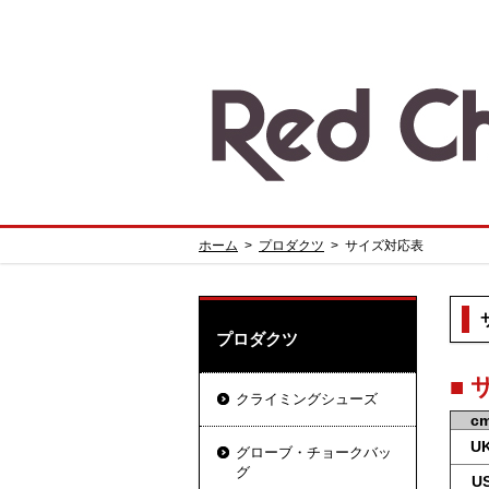
ホーム
>
プロダクツ
>
サイズ対応表
プロダクツ
■
クライミングシューズ
c
U
グローブ・チョークバッ
グ
U