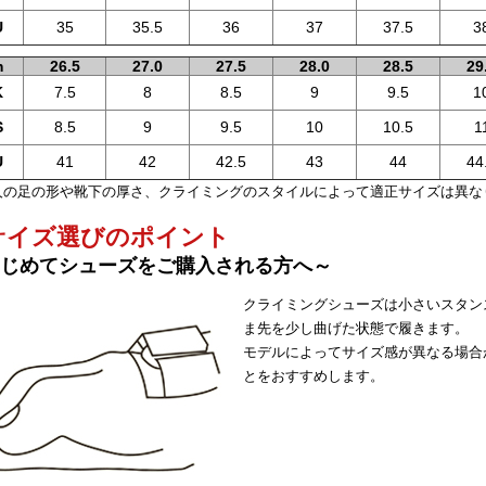
U
35
35.5
36
37
37.5
3
m
26.5
27.0
27.5
28.0
28.5
29
K
7.5
8
8.5
9
9.5
1
S
8.5
9
9.5
10
10.5
1
U
41
42
42.5
43
44
44
人の足の形や靴下の厚さ、クライミングのスタイルによって適正サイズは異な
 サイズ選びのポイント
じめてシューズをご購入される方へ～
クライミングシューズは小さいスタン
ま先を少し曲げた状態で履きます。
モデルによってサイズ感が異なる場合
とをおすすめします。